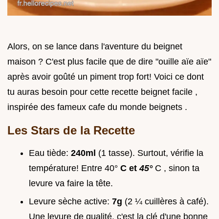
Alors, on se lance dans l'aventure du beignet
maison ? C'est plus facile que de dire "ouille aïe aïe"
après avoir goûté un piment trop fort! Voici ce dont
tu auras besoin pour cette recette beignet facile ,
inspirée des fameux cafe du monde beignets .
Les Stars de la Recette
Eau tiède:
240ml
(1 tasse). Surtout, vérifie la
température! Entre 40°
C et
45°
C , sinon ta
levure va faire la tête.
Levure sèche active:
7g
(2 ¼ cuillères à café).
Une levure de qualité, c'est la clé d'une bonne