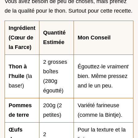
Vous avez besoin de peu de choses, mais prenez
de la qualité pour le thon. Surtout pour cette recette.
Ingrédient
Quantité
(Cœur de
Mon Conseil
Estimée
la Farce)
2 grosses
Thon à
Égouttez-le
vraiment
boîtes
l'huile
(la
bien. Même pressez
(280g
base!)
and le un peu.
égoutté)
Pommes
200g (2
Variété farineuse
de terre
petites)
(comme la Bintje).
Œufs
Pour la texture et la
2