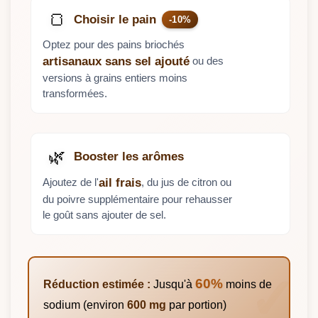
🍞
Choisir le pain
-10%
Optez pour des pains briochés
ou des
artisanaux sans sel ajouté
versions à grains entiers moins
transformées.
🌿
Booster les arômes
Ajoutez de l'
, du jus de citron ou
ail frais
du poivre supplémentaire pour rehausser
le goût sans ajouter de sel.
60%
Réduction estimée :
Jusqu'à
moins de
sodium (environ
600 mg
par portion)