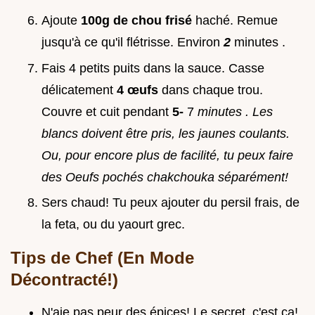
Ajoute
100g de chou frisé
haché. Remue
jusqu'à ce qu'il flétrisse. Environ
2
minutes .
Fais 4 petits puits dans la sauce. Casse
délicatement
4 œufs
dans chaque trou.
Couvre et cuit pendant
5-
7
minutes
. Les
blancs doivent être pris, les jaunes coulants.
Ou, pour encore plus de facilité, tu peux faire
des Oeufs pochés chakchouka séparément!
Sers chaud! Tu peux ajouter du persil frais, de
la feta, ou du yaourt grec.
Tips de Chef (En Mode
Décontracté!)
N'aie pas peur des épices! Le secret, c'est ça!