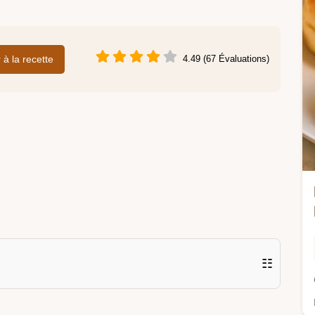
r à la recette
4.49 (67 Évaluations)
☷