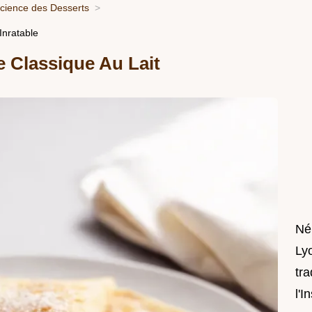
Science des Desserts
Inratable
e Classique Au Lait
Né
Lyo
tra
l'I