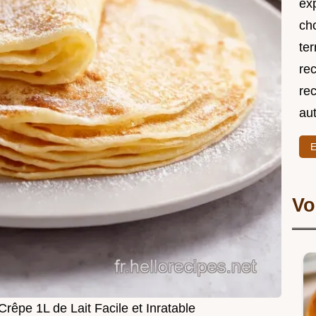
exp
ch
ter
rec
rec
au
E
Vo
rêpe 1L de Lait Facile et Inratable