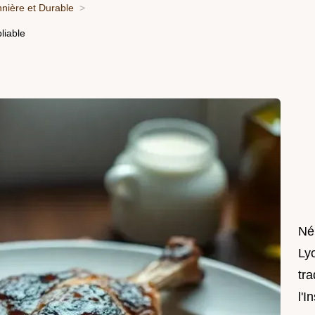
nnière et Durable
liable
Né
Lyo
tra
l'I