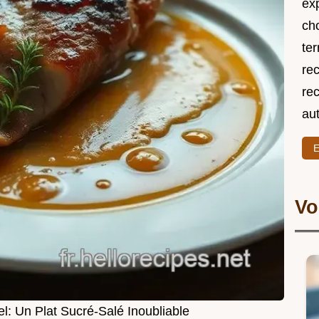
exp
ch
ter
rec
rec
au
E
Vo
l: Un Plat Sucré-Salé Inoubliable