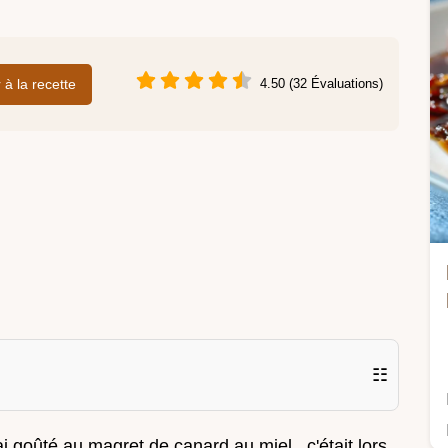
r à la recette
4.50 (32 Évaluations)
☷
i goûté au magret de canard au miel . c'était lors