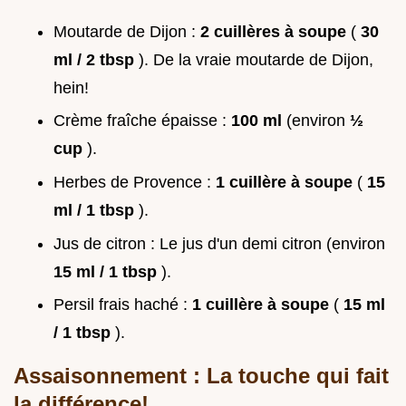
Moutarde de Dijon :
2 cuillères à soupe
(
30
ml / 2 tbsp
). De la vraie moutarde de Dijon,
hein!
Crème fraîche épaisse :
100 ml
(environ
½
cup
).
Herbes de Provence :
1 cuillère à soupe
(
15
ml / 1 tbsp
).
Jus de citron : Le jus d'un demi citron (environ
15 ml / 1 tbsp
).
Persil frais haché :
1 cuillère à soupe
(
15 ml
/ 1 tbsp
).
Assaisonnement : La touche qui fait
la différence!