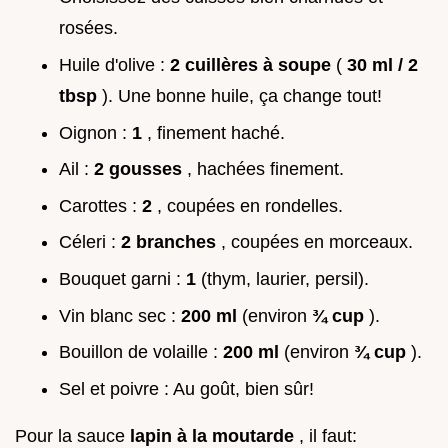
rosées.
Huile d'olive :
2 cuillères à soupe
(
30 ml / 2
tbsp
). Une bonne huile, ça change tout!
Oignon :
1
, finement haché.
Ail :
2 gousses
, hachées finement.
Carottes :
2
, coupées en rondelles.
Céleri :
2 branches
, coupées en morceaux.
Bouquet garni :
1
(thym, laurier, persil).
Vin blanc sec :
200 ml
(environ
¾ cup
).
Bouillon de volaille :
200 ml
(environ
¾ cup
).
Sel et poivre : Au goût, bien sûr!
Pour la sauce
lapin à la moutarde
, il faut: