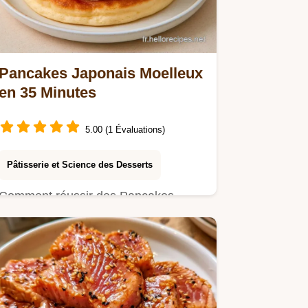
Pancakes Japonais Moelleux
en 35 Minutes
5.00 (1 Évaluations)
Pâtisserie et Science des Desserts
Comment réussir des Pancakes
japonais moelleux ? Obtenez un
résultat aérien grâce à l'astuce du…