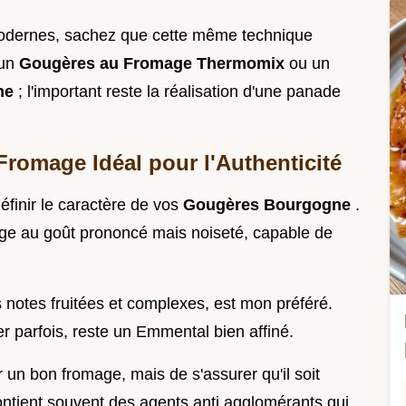
 modernes, sachez que cette même technique
 un
Gougères au Fromage Thermomix
ou un
ine
; l'important reste la réalisation d'une panade
 Fromage Idéal pour l'Authenticité
éfinir le caractère de vos
Gougères Bourgogne
.
mage au goût prononcé mais noiseté, capable de
 notes fruitées et complexes, est mon préféré.
er parfois, reste un Emmental bien affiné.
r un bon fromage, mais de s'assurer qu'il soit
ntient souvent des agents anti agglomérants qui