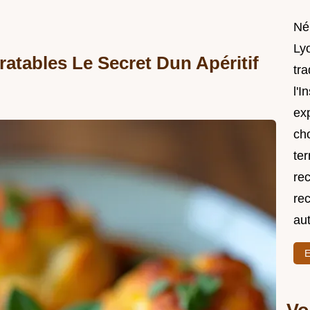
Né
Lyo
atables Le Secret Dun Apéritif
tra
l'I
exp
ch
ter
rec
rec
au
E