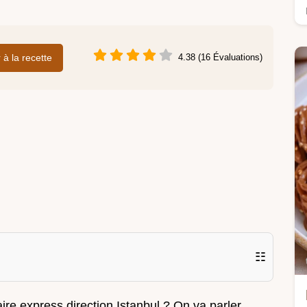
r à la recette
4.38 (16 Évaluations)
☷
aire express direction Istanbul ? On va parler