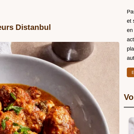
Pas
et
eurs Distanbul
en
act
pl
au
E
Vo