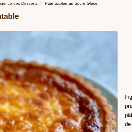
Science des Desserts
Pâte Sablée au Sucre Glace
atable
In
pré
pât
de 