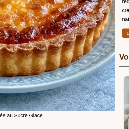
re
cré
nat
E
Vo
ée au Sucre Glace