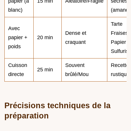
papier (à
15 min
Aléatoire/Fragile
sèches
blanc)
(amande
Tarte
Avec
Dense et
Fraises
papier +
20 min
craquant
Papier
poids
Sulfuris
Cuisson
Souvent
Recette
25 min
directe
brûlé/Mou
rustique
Précisions techniques de la
préparation