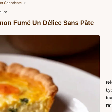
 et Consciente
ieuse
mon Fumé Un Délice Sans Pâte
Né
Lyo
tra
l'I