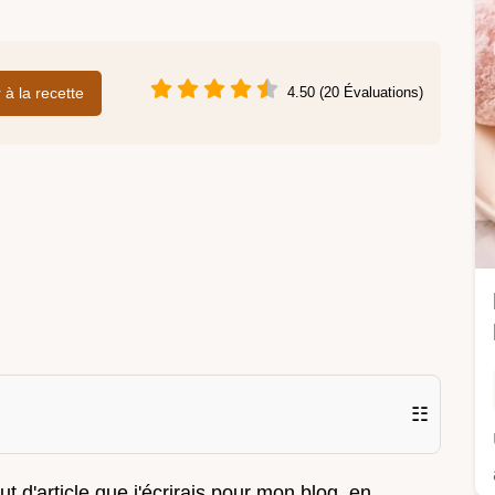
r à la recette
4.50 (20 Évaluations)
☷
out d'article que j'écrirais pour mon blog, en