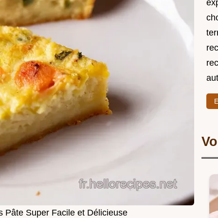
exp
ch
ter
rec
rec
au
E
Vo
Pâte Super Facile et Délicieuse