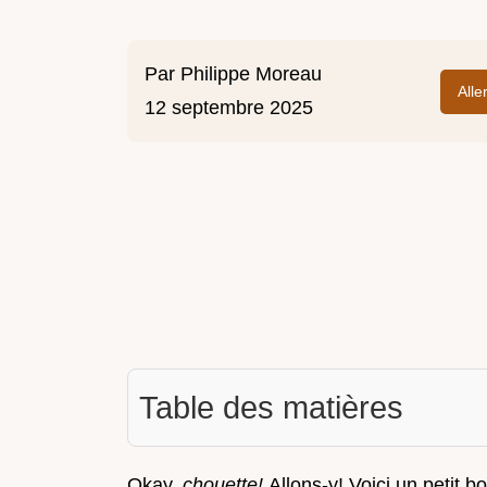
Par
Philippe Moreau
Alle
12 septembre 2025
Table des matières
Okay,
chouette!
Allons-y! Voici un petit b