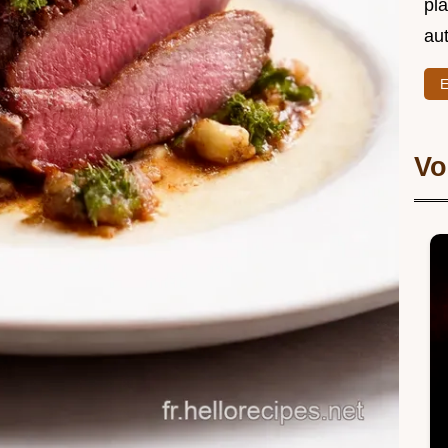
pl
au
E
Vo