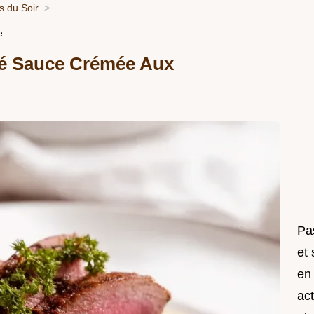
 du Soir
e
ité Sauce Crémée Aux
Pas
et
en
act