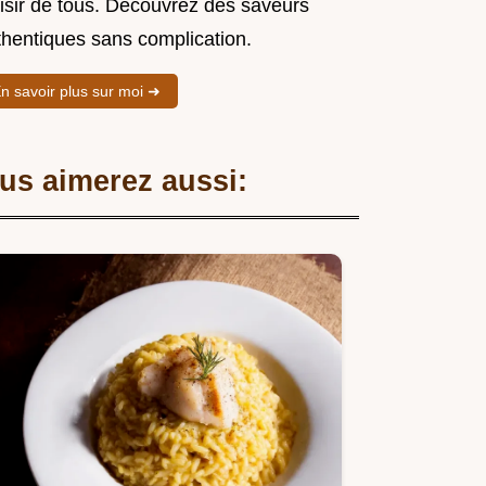
aisir de tous. Découvrez des saveurs
thentiques sans complication.
n savoir plus sur moi ➜
us aimerez aussi: