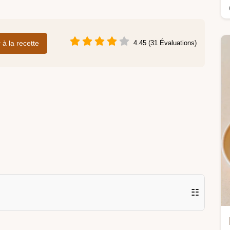
r à la recette
4.45 (31 Évaluations)
☷