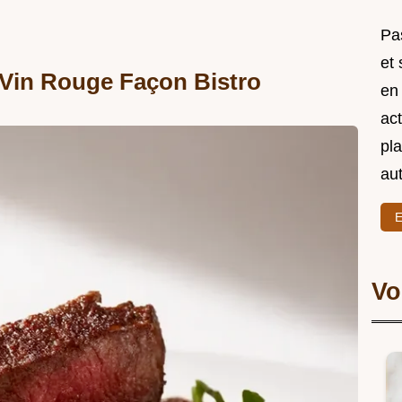
Pas
et
Vin Rouge Façon Bistro
en
act
pl
au
E
Vo