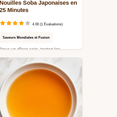
Nouilles Soba Japonaises en
25 Minutes
4.00 (1 Évaluations)
Saveurs Mondiales et Fusion
Pour un dîner sain, testez les
Nouilles Soba Japonaises. Ce guide
détaillé de la recette vous…