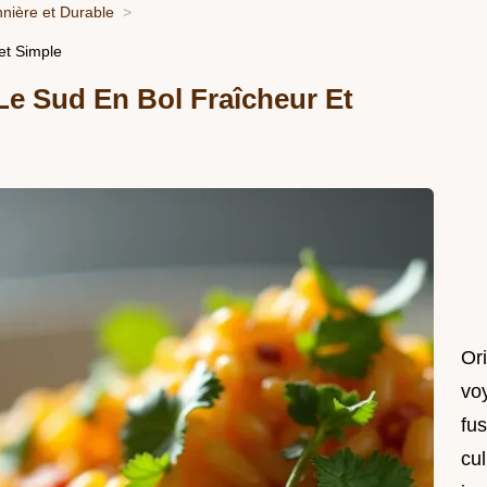
nnière et Durable
et Simple
Le Sud En Bol Fraîcheur Et
Or
vo
fu
cul