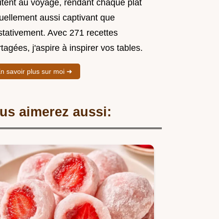
vitent au voyage, rendant chaque plat
suellement aussi captivant que
stativement. Avec 271 recettes
tagées, j'aspire à inspirer vos tables.
n savoir plus sur moi ➜
us aimerez aussi: