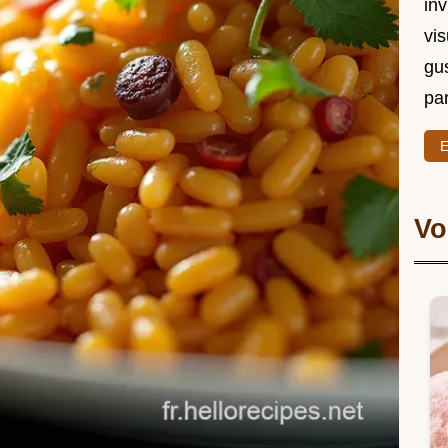
in
vi
gu
par
E
Vo