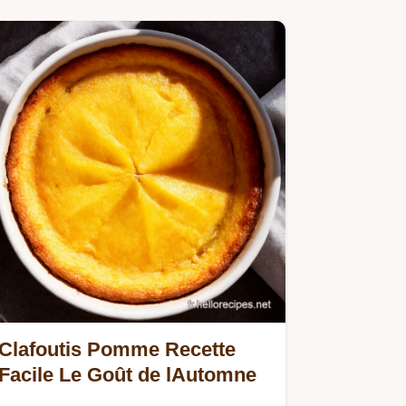
Légèrement acidulé et moelleux,…
Clafoutis Pomme Recette
Facile Le Goût de lAutomne