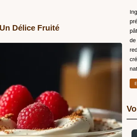
In
pré
Un Délice Fruité
pât
de 
re
cré
nat
E
Vo