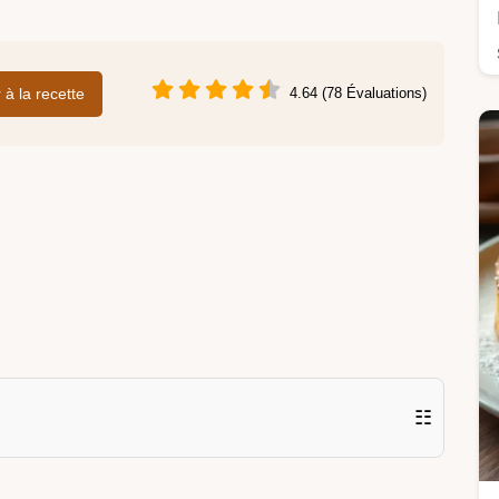
r à la recette
4.64 (78 Évaluations)
☷