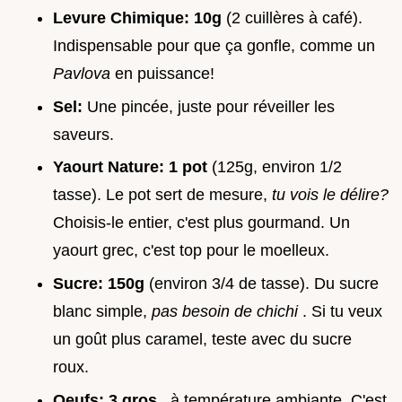
Levure Chimique:
10g
(2 cuillères à café).
Indispensable pour que ça gonfle, comme un
Pavlova
en puissance!
Sel:
Une pincée, juste pour réveiller les
saveurs.
Yaourt Nature:
1 pot
(125g, environ 1/2
tasse). Le pot sert de mesure,
tu vois le délire?
Choisis-le entier, c'est plus gourmand. Un
yaourt grec, c'est top pour le moelleux.
Sucre:
150g
(environ 3/4 de tasse). Du sucre
blanc simple,
pas besoin de chichi
. Si tu veux
un goût plus caramel, teste avec du sucre
roux.
Oeufs:
3 gros
, à température ambiante. C'est