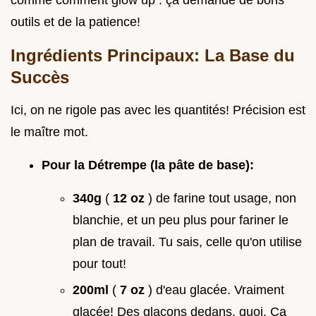
comme comment glow up : ça demande de bons
outils et de la patience!
Ingrédients Principaux: La Base du
Succès
Ici, on ne rigole pas avec les quantités! Précision est
le maître mot.
Pour la Détrempe (la pâte de base):
340g
(
12 oz
) de farine tout usage, non
blanchie, et un peu plus pour fariner le
plan de travail. Tu sais, celle qu'on utilise
pour tout!
200ml
(
7 oz
) d'eau glacée. Vraiment
glacée! Des glaçons dedans, quoi. Ça