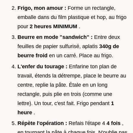
Frigo, mon amour :
Forme un rectangle,
emballe dans du film plastique et hop, au frigo
pour
2 heures MINIMUM
.
Beurre en mode "sandwich" :
Entre deux
feuilles de papier sulfurisé, aplatis
340g de
beurre froid
en un carré. Place au frigo.
L'enfer du tourage :
Enfarine ton plan de
travail, étends la détrempe, place le beurre au
centre, replie la pâte. Étale en un long
rectangle, puis plie en trois (comme une
lettre). Un tour, c'est fait. Frigo pendant
1
heure
.
Répète l'opération :
Refais l'étape 4
4 fois
,
en tournant la pâte à chaque fois. N'oublie pas