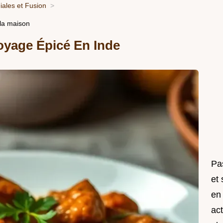
ales et Fusion
 la maison
oyage Épicé En Inde
Pas
et
en
act