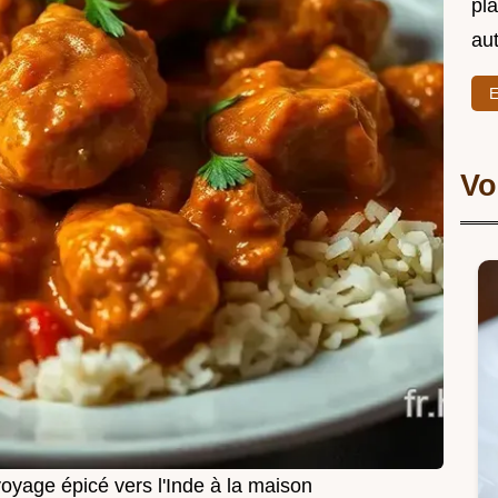
pl
au
E
Vo
oyage épicé vers l'Inde à la maison