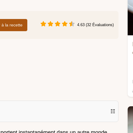
r à la recette
4.63 (32 Évaluations)
☷
ansportent instantanément dans un autre monde.