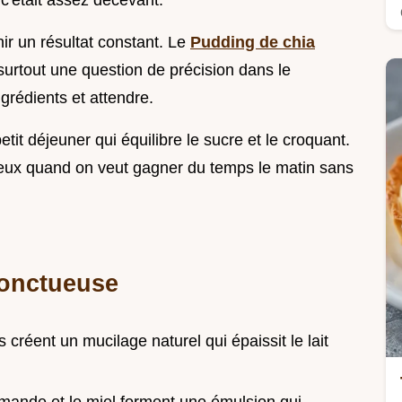
'était assez décevant.
ir un résultat constant. Le
Pudding de chia
urtout une question de précision dans le
grédients et attendre.
tit déjeuner qui équilibre le sucre et le croquant.
ieux quand on veut gagner du temps le matin sans
 onctueuse
 créent un mucilage naturel qui épaissit le lait
'amande et le miel forment une émulsion qui