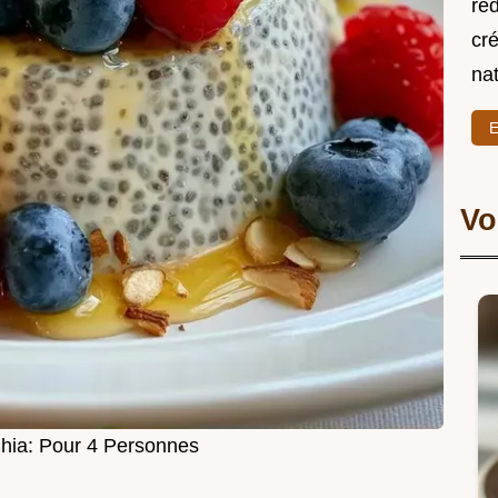
re
cré
nat
E
Vo
hia: Pour 4 Personnes