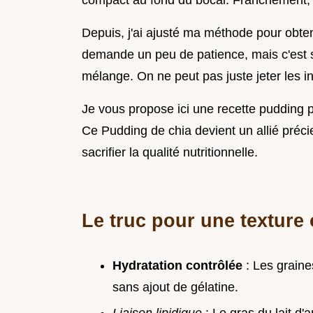
compact au fond du bocal. Franchement, c
Depuis, j'ai ajusté ma méthode pour obten
demande un peu de patience, mais c'est s
mélange. On ne peut pas juste jeter les in
Je vous propose ici une recette pudding pe
Ce Pudding de chia devient un allié préc
sacrifier la qualité nutritionnelle.
Le truc pour une texture
Hydratation contrôlée
: Les graines
sans ajout de gélatine.
Liaison lipidique
: Le gras du lait d