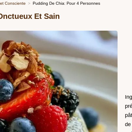
 et Consciente
Pudding De Chia: Pour 4 Personnes
Onctueux Et Sain
In
pré
pât
de 