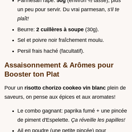
Parmesan râpé:
50g
(environ ½ tasse), plus
un peu pour servir. Du vrai parmesan,
s'il te
plaît!
Beurre:
2 cuillères à soupe
(30g).
Sel et poivre noir fraîchement moulu.
Persil frais haché (facultatif).
Assaisonnement & Arômes pour
Booster ton Plat
Pour un
risotto chorizo cookeo vin blanc
plein de
saveurs, on pense aux épices et aux aromates!
Le combo gagnant: paprika fumé + une pincée
de piment d'Espelette.
Ça réveille les papilles!
Ail en poudre (une petite pincée) pour