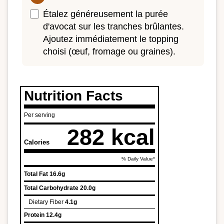
Étalez généreusement la purée
d'avocat sur les tranches brûlantes.
Ajoutez immédiatement le topping
choisi (œuf, fromage ou graines).
Nutrition Facts
Per serving
282 kcal
Calories
% Daily Value*
Total Fat
16.6g
Total Carbohydrate
20.0g
Dietary Fiber
4.1g
Protein
12.4g