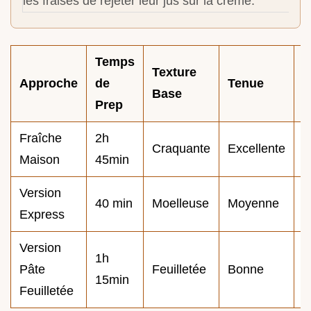
les fraises de rejeter leur jus sur la crème.
Temps
Texture
I
Approche
de
Tenue
Base
p
Prep
Fraîche
2h
Craquante
Excellente
R
Maison
45min
Version
G
40 min
Moelleuse
Moyenne
Express
r
Version
1h
Pâte
Feuilletée
Bonne
B
15min
Feuilletée